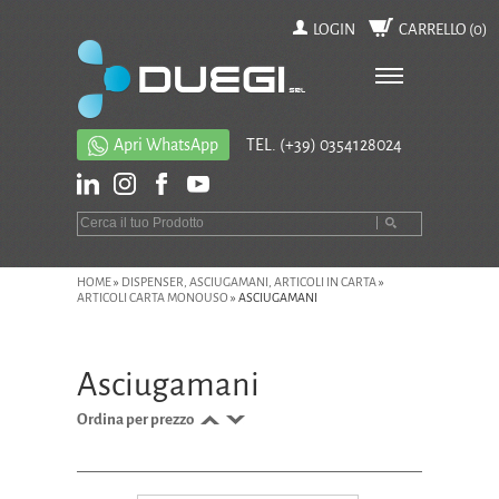
LOGIN
CARRELLO (
0
)
Apri WhatsApp
TEL.
(+39) 0354128024
HOME
»
DISPENSER, ASCIUGAMANI, ARTICOLI IN CARTA
»
ARTICOLI CARTA MONOUSO
»
ASCIUGAMANI
Asciugamani
Ordina per prezzo