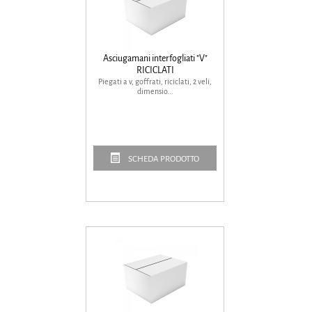
Asciugamani interfogliati "V"
RICICLATI
Piegati a v, goffrati, riciclati, 2 veli,
dimensio...
SCHEDA PRODOTTO