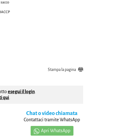
l sacco
o HACCP
Stampa la pagina
dotto
esegui il login
.
i qui
.
Chat o video chiamata
Contattaci tramite WhatsApp
Apri WhatsApp