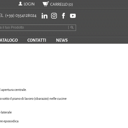
LOGIN
CARRELLO (
0
)
EL.
(+39) 0354128024
ATALOGO
CONTATTI
NEWS
d apertura centrale.
o sotto il piano di lavoro (sbarazzo) nelle cucine
 laterale
ere epossidica