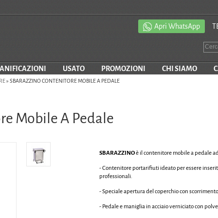
Apri WhatsApp
T
SANIFICAZIONI
USATO
PROMOZIONI
CHI SIAMO
C
RE
»
SBARAZZINO CONTENITORE MOBILE A PEDALE
re Mobile A Pedale
SBARAZZINO
è il contenitore mobile a pedale a
- Contenitore portarifiuti ideato per essere inserit
professionali.
- Speciale apertura del coperchio con scorrimento
- Pedale e maniglia in acciaio verniciato con polv