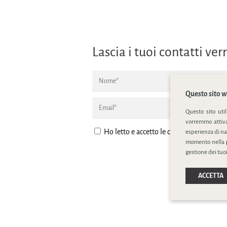
Lascia i tuoi contatti v
Questo sito we
Questo sito uti
vorremmo attivar
Ho letto e accetto le condizione della
pr
esperienza di na
momento nella
gestione dei tuoi
ACCETTA