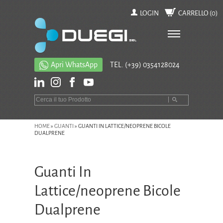
LOGIN
CARRELLO (
0
)
Apri WhatsApp
TEL.
(+39) 0354128024
HOME
»
GUANTI
»
GUANTI IN LATTICE/NEOPRENE BICOLE
DUALPRENE
Guanti In
Lattice/neoprene Bicole
Dualprene