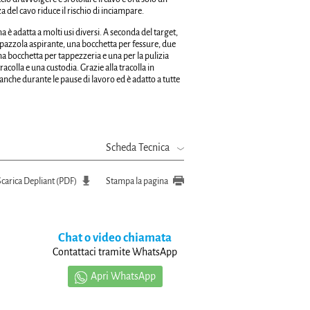
a del cavo riduce il rischio di inciampare.
 è adatta a molti usi diversi. A seconda del target,
pazzola aspirante, una bocchetta per fessure, due
a bocchetta per tappezzeria e una per la pulizia
racolla e una custodia. Grazie alla tracolla in
anche durante le pause di lavoro ed è adatto a tutte
Scheda Tecnica
Scarica Depliant (PDF)
Stampa la pagina
Chat o video chiamata
Contattaci tramite WhatsApp
Apri WhatsApp