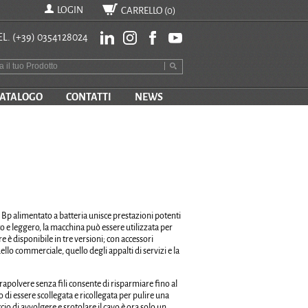
LOGIN
CARRELLO (
0
)
EL.
(+39) 0354128024
ATALOGO
CONTATTI
NEWS
 Bp alimentato a batteria unisce prestazioni potenti
to e leggero, la macchina può essere utilizzata per
 è disponibile in tre versioni; con accessori
llo commerciale, quello degli appalti di servizi e la
irapolvere senza fili consente di risparmiare fino al
i essere scollegata e ricollegata per pulire una
io di avvolgere e srotolare il cavo è ora solo un