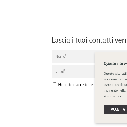
Lascia i tuoi contatti v
Questo sito we
Questo sito uti
vorremmo attivar
Ho letto e accetto le condizione della
pr
esperienza di na
momento nella
gestione dei tuoi
ACCETTA