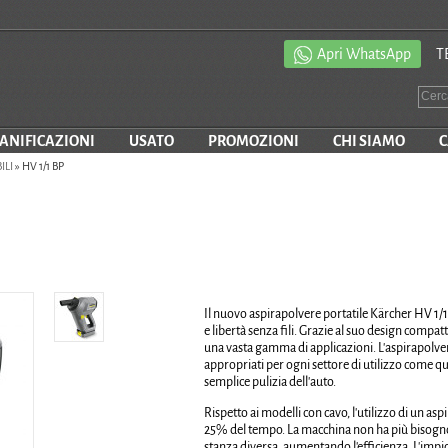
Apri WhatsApp
T
SANIFICAZIONI
USATO
PROMOZIONI
CHI SIAMO
C
ILI
»
HV 1/1 BP
Il nuovo aspirapolvere portatile Kärcher HV 1/1
e libertà senza fili. Grazie al suo design compat
una vasta gamma di applicazioni. L'aspirapolvere
appropriati per ogni settore di utilizzo come que
semplice pulizia dell'auto.
Rispetto ai modelli con cavo, l'utilizzo di un asp
25% del tempo. La macchina non ha più bisogno d
stanza diversa, aumentando l'efficienza. L'impicc