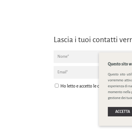
Lascia i tuoi contatti v
Questo sito we
Questo sito uti
vorremmo attivar
Ho letto e accetto le condizione della
pr
esperienza di na
momento nella
gestione dei tuoi
ACCETTA