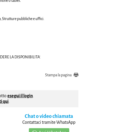
phone o tablet.
, Strutture pubbliche e uffici.
ERE LA DISPONIBILITA'.
Stampa la pagina
dotto
esegui il login
.
i qui
.
Chat o video chiamata
Contattaci tramite WhatsApp