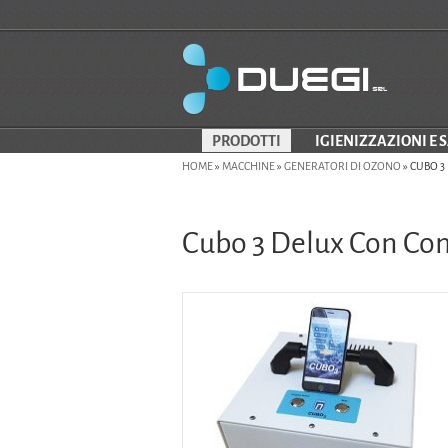
PRODOTTI
IGIENIZZAZIONI E 
HOME
»
MACCHINE
»
GENERATORI DI OZONO
»
CUBO 3
Cubo 3 Delux Con Conv