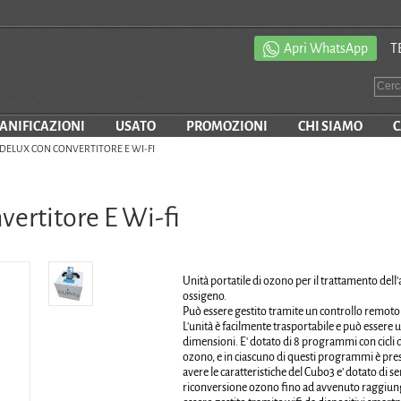
Apri WhatsApp
T
SANIFICAZIONI
USATO
PROMOZIONI
CHI SIAMO
C
 DELUX CON CONVERTITORE E WI-FI
ertitore E Wi-fi
Unità portatile di ozono per il trattamento dell
ossigeno.
Può essere gestito tramite un controllo remoto w
L'unità è facilmente trasportabile e può essere 
dimensioni. E' dotato di 8 programmi con cicli 
ozono, e in ciascuno di questi programmi è prese
avere le caratteristiche del Cubo3 e’ dotato di se
riconversione ozono fino ad avvenuto raggiungime