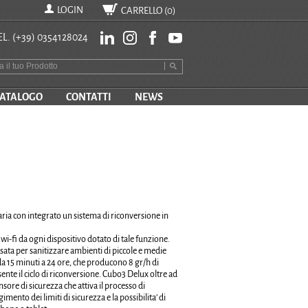
LOGIN
CARRELLO (
0
)
EL.
(+39) 0354128024
ATALOGO
CONTATTI
NEWS
'aria con integrato un sistema di riconversione in
i-fi da ogni dispositivo dotato di tale funzione.
usata per sanitizzare ambienti di piccole e medie
da 15 minuti a 24 ore, che producono 8 gr/h di
nte il ciclo di riconversione. Cubo3 Delux oltre ad
nsore di sicurezza che attiva il processo di
nto dei limiti di sicurezza e la possibilita’ di