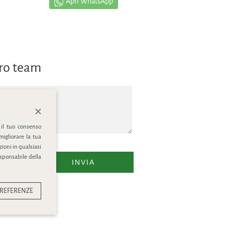
Apri WhatsApp
tro team
 il tuo consenso
migliorare la tua
ioni in qualsiasi
esponsabile della
INVIA
REFERENZE