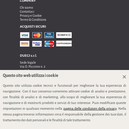
COMPANY
Chi siamo
Contattaci
Privacy e Cookie
Terms & Conditions
ACQUISTI SICURI
DUEGI s.r.l.
Sede legale
Via D. Piccinini n. 2
24122 Bergamo
Sede operativa e amministrativa:
Questo sito web utilizza i cookie
Via Dell’Innovazione n. 17
Questo sito utilizza cookie tecnici e funzionali per migliorare la tua esperienza di
24048 Treviolo (Bg)
TEL 0354128024, FAX 0354129132
navigazione. Con il tuo consenso vorremmo attivare cookie di analisi e prestazione,
P.IVA 03535240166
con finalità di analisi e di marketing, allo scopo di migliorare la tua esperienza di
SEGUICI
navigazione e di mostrarti prodotti e servizi di tuo interesse. Puoi modificare queste
impostazioni in qualsiasi momento nella
pagina delle condizioni della privacy
. Nella
stessa pagina troverai informazioni circa il responsabile della gestione dei tuoi dati, il
trattamento dei dati personali e le finalità di tale trattamento.
info@duegi-bg.it
www.duegi-bt.it
www.prodottipuliziabergamo.com