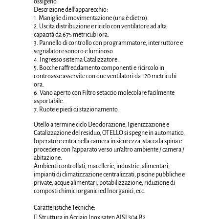
ossigeno.
Descrizione dell’apparecchio:
1. Maniglie di movimentazione (una è dietro).
2. Uscita distribuzione e riciclo con ventilatore ad alta
capacità da 675 metricubi ora.
3. Pannello di controllo con programmatore, interruttore e
segnalatore sonoro e luminoso.
4. Ingresso sistema Catalizzatore.
5. Bocche raffreddamento componenti e ricircolo in
controasse asservite con due ventilatori da 120 metricubi
ora.
6. Vano aperto con Filtro setaccio molecolare facilmente
asportabile.
7. Ruote e piedi di stazionamento.
Otello a termine ciclo Deodorazione, Igienizzazione e
Catalizzazione del residuo, OTELLO si spegne in automatico,
l’operatore entra nella camera in sicurezza, stacca la spina e
procedere con l’apparato verso un’altro ambiente / camera /
abitazione.
Ambienti controllati, macellerie, industrie, alimentari,
impianti di climatizzazione centralizzati, piscine pubbliche e
private, acque alimentari, potabilizzazione, riduzione di
composti chimici organici ed Inorganici, ecc.
Caratteristiche Tecniche:
 Struttura in Acciaio Inox saten AISI 304 B2.