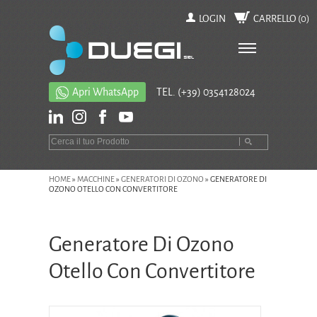
LOGIN
CARRELLO (
0
)
Apri WhatsApp
TEL.
(+39) 0354128024
HOME
»
MACCHINE
»
GENERATORI DI OZONO
»
GENERATORE DI
OZONO OTELLO CON CONVERTITORE
Generatore Di Ozono
Otello Con Convertitore