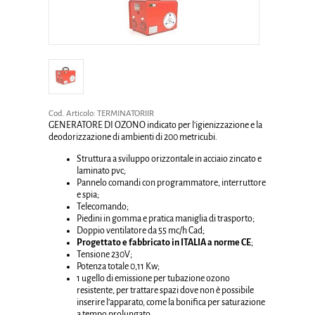
Cod. Articolo:
TERMINATORIIR
GENERATORE DI OZONO indicato per l'igienizzazione e la
deodorizzazione di ambienti di 200 metricubi.
Struttura a sviluppo orizzontale in acciaio zincato e
laminato pvc;
Pannelo comandi con programmatore, interruttore
e spia;
Telecomando;
Piedini in gomma e pratica maniglia di trasporto;
Doppio ventilatore da 55 mc/h Cad;
Progettato e fabbricato in ITALIA a norme CE
;
Tensione 230V;
Potenza totale 0,11 Kw;
1 ugello di emissione per tubazione ozono
resistente, per trattare spazi dove non è possibile
inserire l’apparato, come la bonifica per saturazione
a tempo prolungato.