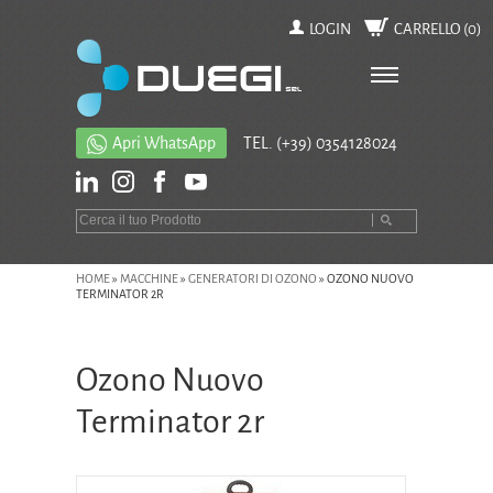
LOGIN
CARRELLO (
0
)
Apri WhatsApp
TEL.
(+39) 0354128024
HOME
»
MACCHINE
»
GENERATORI DI OZONO
»
OZONO NUOVO
TERMINATOR 2R
Ozono Nuovo
Terminator 2r