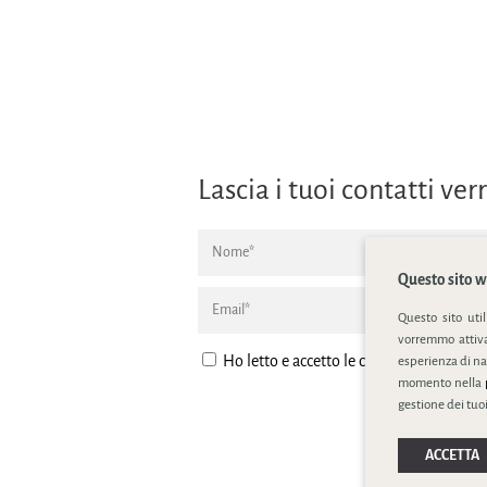
Lascia i tuoi contatti v
Questo sito we
Questo sito uti
vorremmo attivar
Ho letto e accetto le condizione della
pr
esperienza di na
momento nella
gestione dei tuoi
ACCETTA