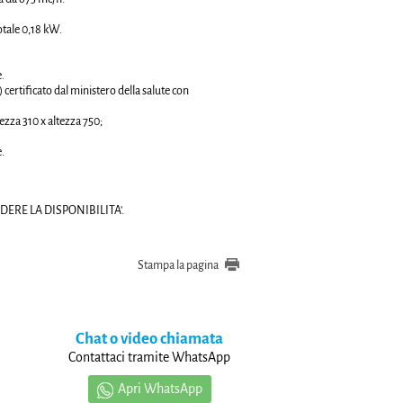
tale 0,18 kW.
e.
ertificato dal ministero della salute con
zza 310 x altezza 750;
e.
ERE LA DISPONIBILITA'.
Stampa la pagina
Chat o video chiamata
Contattaci tramite WhatsApp
Apri WhatsApp