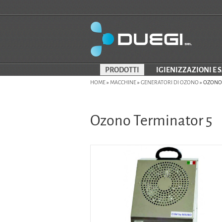
PRODOTTI
IGIENIZZAZIONI E 
HOME
»
MACCHINE
»
GENERATORI DI OZONO
»
OZONO 
Ozono Terminator 5