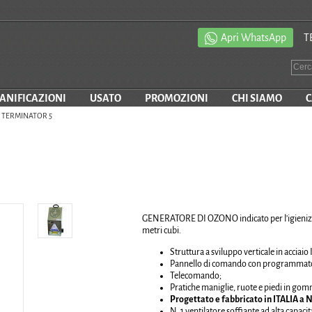
Apri WhatsApp
T
SANIFICAZIONI
USATO
PROMOZIONI
CHI SIAMO
C
TERMINATOR 5
GENERATORE DI OZONO indicato per l'igienizza
metri cubi.
Struttura a sviluppo verticale in acciaio
Pannello di comando con programmatore
Telecomando;
Pratiche maniglie, ruote e piedi in go
Progettato e fabbricato in ITALIA a 
N. 1 ventilatore soffiante ad alta capaci