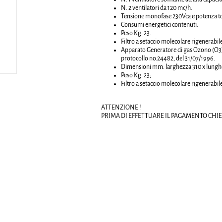
N. 2 ventilatori da 120 mc/h.
Tensione monofase 230Vca e potenza to
Consumi energetici contenuti.
Peso Kg. 23.
Filtro a setaccio molecolare rigenerabil
Apparato Generatore di gas Ozono (O3) c
protocollo no.24482, del 31/07/1996.
Dimensioni mm. larghezza 310 x lunghe
Peso Kg. 23;
Filtro a setaccio molecolare rigenerabil
ATTENZIONE !
PRIMA DI EFFETTUARE IL PAGAMENTO CHIED