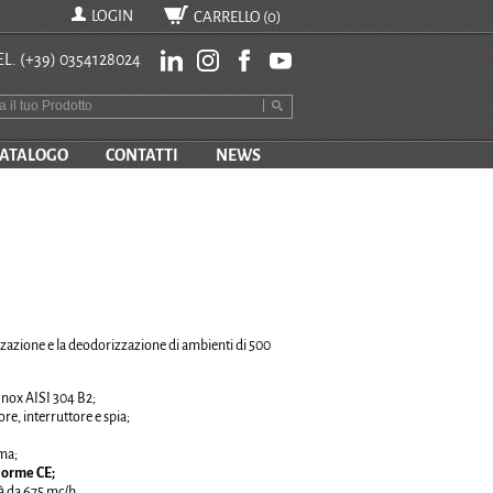
LOGIN
CARRELLO (
0
)
EL.
(+39) 0354128024
ATALOGO
CONTATTI
NEWS
zione e la deodorizzazione di ambienti di 500
 Inox AISI 304 B2;
, interruttore e spia;
mma;
Norme CE;
tà da 675 mc/h.