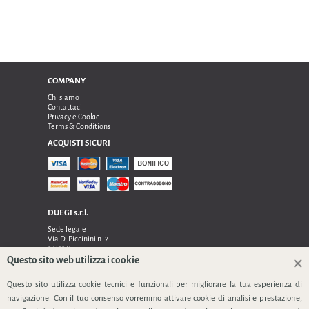
COMPANY
Chi siamo
Contattaci
Privacy e Cookie
Terms & Conditions
ACQUISTI SICURI
DUEGI s.r.l.
Sede legale
Via D. Piccinini n. 2
24122 Bergamo
Sede operativa e amministrativa:
Questo sito web utilizza i cookie
Via Dell’Innovazione n. 17
Questo sito utilizza cookie tecnici e funzionali per migliorare la tua esperienza di
24048 Treviolo (Bg)
TEL 0354128024, FAX 0354129132
navigazione. Con il tuo consenso vorremmo attivare cookie di analisi e prestazione,
P.IVA 03535240166