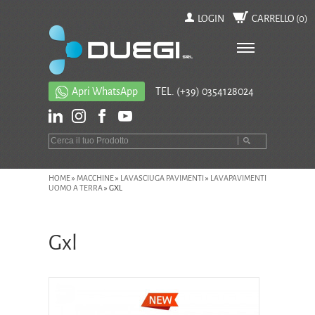
LOGIN
CARRELLO (
0
)
Apri WhatsApp
TEL.
(+39) 0354128024
HOME
»
MACCHINE
»
LAVASCIUGA PAVIMENTI
»
LAVAPAVIMENTI
UOMO A TERRA
»
GXL
Gxl