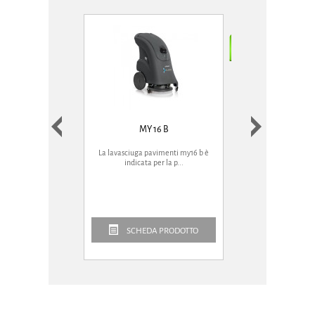
MY 16 B
GL
La lavasciuga pavimenti my16 b è
La potenza delle gran
indicata per la p...
delle piccole
SCHEDA PRODOTTO
SCHEDA P