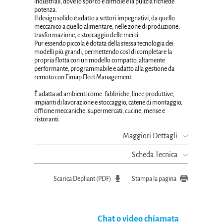
industriali, dove lo sporco è difficile e la pulizia richiede
potenza.
Il design solido è adatto a settori impegnativi, da quello
meccanico a quello alimentare, nelle zone di produzione,
trasformazione, e stoccaggio delle merci.
Pur essendo piccola è dotata della stessa tecnologia dei
modelli più grandi, permettendo così di completare la
propria flotta con un modello compatto, altamente
performante, programmabile e adatto alla gestione da
remoto con Fimap Fleet Management.
È adatta ad ambienti come: fabbriche, linee produttive,
impianti di lavorazione e stoccaggio, catene di montaggio,
officine meccaniche, supermercati, cucine, mense e
ristoranti.
Maggiori Dettagli
Scheda Tecnica
Scarica Depliant (PDF)
Stampa la pagina
Chat o video chiamata