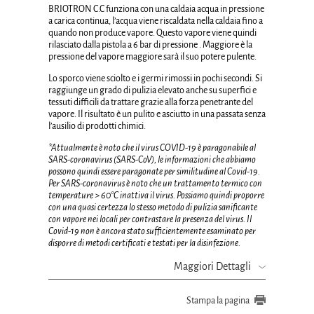
BRIOTRON C.C
funziona con una caldaia acqua in pressione
a carica continua, l’acqua viene riscaldata nella caldaia fino a
quando non produce vapore. Questo vapore viene quindi
rilasciato dalla pistola a 6 bar di pressione . Maggiore è la
pressione del vapore maggiore sarà il suo potere pulente.
Lo sporco viene sciolto e i germi rimossi in pochi secondi.
Si
raggiunge un
grado di pulizia elevato anche su superfici e
tessuti difficili
da trattare grazie alla forza penetrante del
vapore. Il risultato è un pulito e asciutto in una passata senza
l’ausilio di prodotti chimici.
*Attualmente è noto che il virus COVID-19 è paragonabile al
SARS-coronavirus (SARS-CoV), le informazioni che abbiamo
possono quindi essere paragonate per similitudine al Covid-19.
Per SARS-coronavirus è noto che un trattamento termico con
temperature > 60°C inattiva il virus. Possiamo quindi proporre
con una quasi certezza lo stesso metodo di pulizia sanificante
con vapore nei locali per contrastare la presenza del virus. Il
Covid-19 non è ancora stato sufficientemente esaminato per
disporre di metodi certificati e testati per la disinfezione
.
Maggiori Dettagli
Stampa la pagina