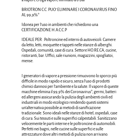
BRIOTRON C.C. PUO’ ELIMINARE I CORONAVIRUS FINO
AL 99,9%*
Idonea per l’uso in ambienti che richiedono una
CERTIFICAZIONE H.A.C.C.P
IDEALE PER :
Poltroncine ed interni di autoveicoli. Camere
da letto, letti, moquette e tappeti nelle stanze di alberghi.
Ospedali, comunità, case di cura. Settore HO.RE.CA, cucine,
ristoranti, bar. Uffici, sale riunioni, magazzini, spogliatoi,
mense.
I generatori di vapore a pressione
rimuovono lo sporco più
difficile in modo rapido e sicuro, senza l’uso di prodotti
chimici dannosi
per l’ambiente e la salute.
Il vapore
di queste
macchine
elimina il 99,9% dei Coronavirus*, germi, batteri
ed allergeni
assicurando la pulizia degli ambienti civili ed
industriali in modo ecologico rendendo questi sistemi
un’alternativa possibile ai metodi di sanificazione
tradizionale.
Sono ideali nelle stanze di hotel, ospedali, case
di cura. Sui tessuti e sulle superifici
calpestabili. Sanitizzano
velocemente le parti interne e le poltroncine di automobili.
Perfetti nei bagni, nelle cucine sulle superfici e sulle
attrezzature dove altri metodi di pulizia non arrivano.