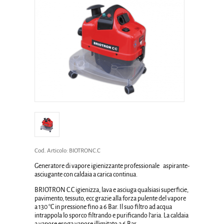
Cod. Articolo:
BIOTRONC.C
Generatore di vapore igienizzante professionale aspirante-
asciugante con caldaia a carica continua.
BRIOTRON C.C
igienizza, lava e asciuga qualsiasi superficie,
pavimento, tessuto, ecc grazie alla forza pulente del vapore
a 130 °C in pressione fino a 6 Bar. Il suo filtro ad acqua
intrappola lo sporco filtrando e purificando l’aria. La caldaia
a vapore eroga vapore illimitato a 6 Bar