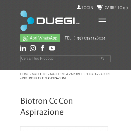
LOGIN
CARRELLO (
0
)
Apri WhatsApp
TEL.
(+39) 0354128024
HOME
»
MACCHINE
»
MACCHINE A VAPORE E SPECIALI
»
VAPORE
»
BIOTRON CC CON ASPIRAZIONE
Biotron Cc Con
Aspirazione