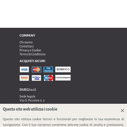
COMPANY
Chi siamo
Contattaci
Privacy e Cookie
Terms & Conditions
ACQUISTI SICURI
DUEGI s.r.l.
Sede legale
Via D. Piccinini n. 2
24122 Bergamo
Sede operativa e amministrativa:
Questo sito web utilizza i cookie
Via Dell’Innovazione n. 17
Questo sito utilizza cookie tecnici e funzionali per migliorare la tua esperienza di
24048 Treviolo (Bg)
TEL 0354128024, FAX 0354129132
navigazione. Con il tuo consenso vorremmo attivare cookie di analisi e prestazione,