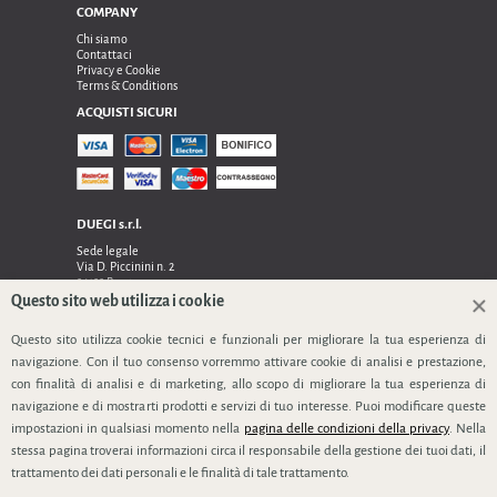
COMPANY
Chi siamo
Contattaci
Privacy e Cookie
Terms & Conditions
ACQUISTI SICURI
DUEGI s.r.l.
Sede legale
Via D. Piccinini n. 2
24122 Bergamo
Sede operativa e amministrativa:
Questo sito web utilizza i cookie
Via Dell’Innovazione n. 17
Questo sito utilizza cookie tecnici e funzionali per migliorare la tua esperienza di
24048 Treviolo (Bg)
TEL 0354128024, FAX 0354129132
navigazione. Con il tuo consenso vorremmo attivare cookie di analisi e prestazione,
P.IVA 03535240166
con finalità di analisi e di marketing, allo scopo di migliorare la tua esperienza di
SEGUICI
navigazione e di mostrarti prodotti e servizi di tuo interesse. Puoi modificare queste
impostazioni in qualsiasi momento nella
pagina delle condizioni della privacy
. Nella
stessa pagina troverai informazioni circa il responsabile della gestione dei tuoi dati, il
trattamento dei dati personali e le finalità di tale trattamento.
info@duegi-bg.it
www.duegi-bt.it