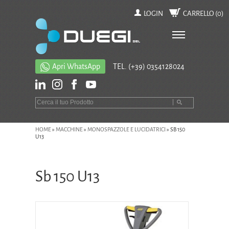
LOGIN
CARRELLO (
0
)
Apri WhatsApp
TEL.
(+39) 0354128024
HOME
»
MACCHINE
»
MONOSPAZZOLE E LUCIDATRICI
»
SB 150
U13
Sb 150 U13