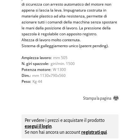
di sicurezza con arresto automatico del motore non
appena si lascia la leva. Impugnatura costruita in
materiale plastico ad alta resistenza, permette di
azionare tutti i comandi della macchina senza spostare
le mani dalla posizione di lavoro. La pressione della
spazzola è regolabile con apposito registro.
Altezza di lavoro molto contenuta.
Sistema di galleggiamento unico (patent pending).
Ampiezza lavoro:
mm 505
N. giri spazzole:
giri/min. 1500
Potenza motore:
W 1300
Dim.:
mm 1130x790x560
Peso:
Kg 44
Stampa la pagina
Per vedere i prezzi e acquistare il prodotto
esegui il login
.
Se non hai ancora un account
registrati qui
.