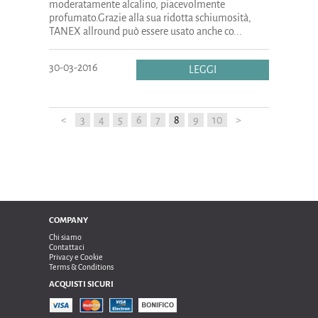
moderatamente alcalino, piacevolmente
profumato.Grazie alla sua ridotta schiumosità,
TANEX allround può essere usato anche co...
30-03-2016
LEGGI
<
3
4
5
6
7
8
9
10
>
COMPANY
Chi siamo
Contattaci
Privacy e Cookie
Terms & Conditions
ACQUISTI SICURI