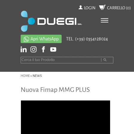
LOGIN
CARRELLO (
0
)
Apri WhatsApp
TEL.
(+39) 0354128024
HOME
» NEWS
Nuova Fimap MMG PLUS