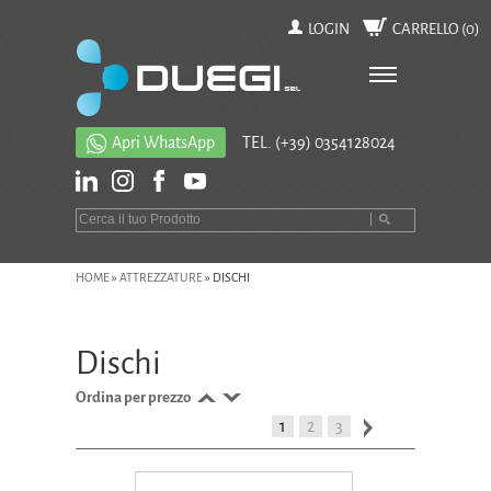
LOGIN
CARRELLO (
0
)
Apri WhatsApp
TEL.
(+39) 0354128024
HOME
»
ATTREZZATURE
»
DISCHI
Dischi
Ordina per prezzo
1
2
3