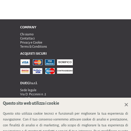
COMPANY
Chi siamo
Contattaci
Privacy e Cookie
Terms & Conditions
ACQUISTI SICURI
DUEGI s.r.l.
Sede legale
Via D. Piccinini n. 2
24122 Bergamo
Sede operativa e amministrativa:
Questo sito web utilizza i cookie
Via Dell’Innovazione n. 17
24048 Treviolo (Bg)
Questo sito utilizza cookie tecnici e funzionali per migliorare la tua esperienza di
TEL 0354128024, FAX 0354129132
navigazione. Con il tuo consenso vorremmo attivare cookie di analisi e prestazione,
P.IVA 03535240166
con finalità di analisi e di marketing, allo scopo di migliorare la tua esperienza di
SEGUICI