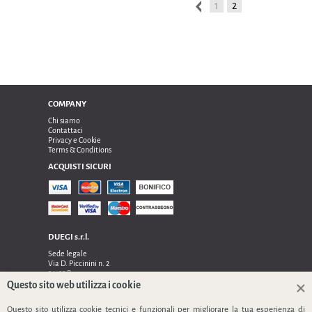
1
2
COMPANY
Chi siamo
Contattaci
Privacy e Cookie
Terms & Conditions
ACQUISTI SICURI
DUEGI s.r.l.
Sede legale
Via D. Piccinini n. 2
24122 Bergamo
Sede operativa e amministrativa:
Questo sito web utilizza i cookie
Via Dell’Innovazione n. 17
24048 Treviolo (Bg)
Questo sito utilizza cookie tecnici e funzionali per migliorare la tua esperienza di