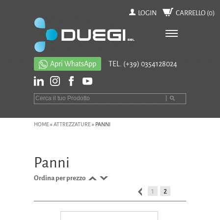
LOGIN
CARRELLO (
0
)
Apri WhatsApp
TEL.
(+39) 0354128024
HOME
»
ATTREZZATURE
»
PANNI
Panni
Ordina per prezzo
1
2