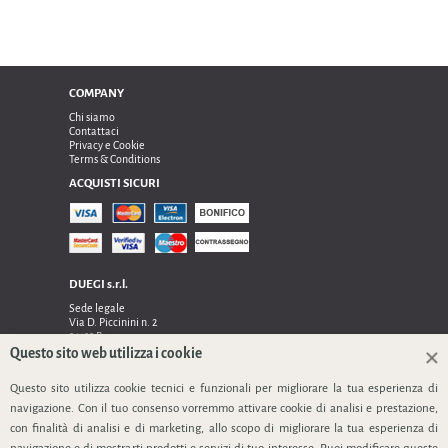
COMPANY
Chi siamo
Contattaci
Privacy e Cookie
Terms & Conditions
ACQUISTI SICURI
DUEGI s.r.l.
Sede legale
Via D. Piccinini n. 2
24122 Bergamo
Sede operativa e amministrativa:
Questo sito web utilizza i cookie
Via Dell’Innovazione n. 17
24048 Treviolo (Bg)
Questo sito utilizza cookie tecnici e funzionali per migliorare la tua esperienza di
TEL 0354128024, FAX 0354129132
navigazione. Con il tuo consenso vorremmo attivare cookie di analisi e prestazione,
P.IVA 03535240166
con finalità di analisi e di marketing, allo scopo di migliorare la tua esperienza di
SEGUICI