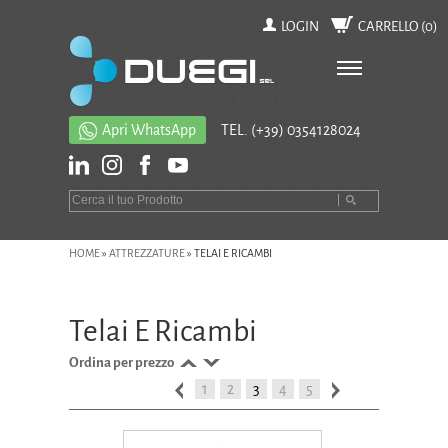
LOGIN
CARRELLO (
0
)
Apri WhatsApp
TEL.
(+39) 0354128024
HOME
»
ATTREZZATURE
»
TELAI E RICAMBI
Telai E Ricambi
Ordina per prezzo
1
2
3
4
5