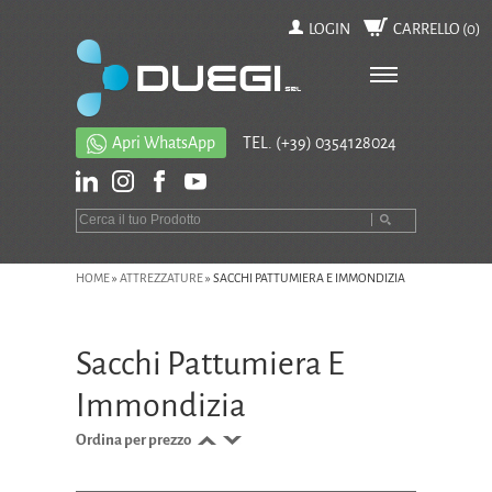
LOGIN
CARRELLO (
0
)
Apri WhatsApp
TEL.
(+39) 0354128024
HOME
»
ATTREZZATURE
»
SACCHI PATTUMIERA E IMMONDIZIA
Sacchi Pattumiera E
Immondizia
Ordina per prezzo