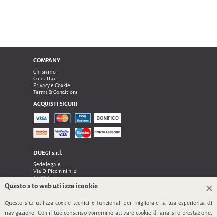
COMPANY
Chi siamo
Contattaci
Privacy e Cookie
Terms & Conditions
ACQUISTI SICURI
DUEGI s.r.l.
Sede legale
Via D. Piccinini n. 2
24122 Bergamo
Sede operativa e amministrativa:
Questo sito web utilizza i cookie
Via Dell’Innovazione n. 17
24048 Treviolo (Bg)
Questo sito utilizza cookie tecnici e funzionali per migliorare la tua esperienza di
TEL 0354128024, FAX 0354129132
navigazione. Con il tuo consenso vorremmo attivare cookie di analisi e prestazione,
P.IVA 03535240166