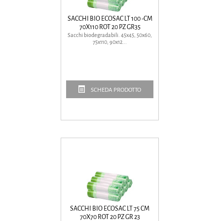
SACCHI BIO ECOSAC LT 100 -CM
70X110 ROT 20 PZ GR35
Sacchi biodegradabili. 45x45, 50x60,
75x110, 90x12...
SCHEDA PRODOTTO
SACCHI BIO ECOSAC LT 75 CM
70X70 ROT 20 PZ GR 23