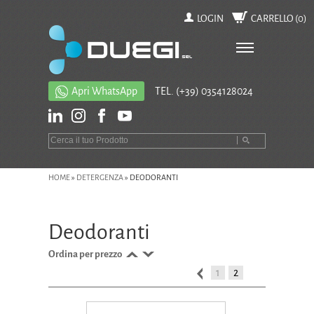
LOGIN
CARRELLO (
0
)
Apri WhatsApp
TEL.
(+39) 0354128024
HOME
»
DETERGENZA
»
DEODORANTI
Deodoranti
Ordina per prezzo
1
2