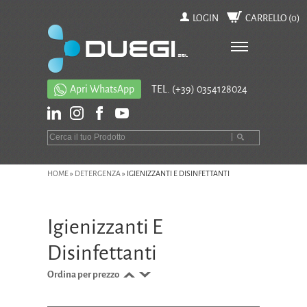
LOGIN
CARRELLO (
0
)
Apri WhatsApp
TEL.
(+39) 0354128024
HOME
»
DETERGENZA
»
IGIENIZZANTI E DISINFETTANTI
Igienizzanti E
Disinfettanti
Ordina per prezzo