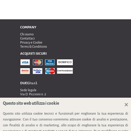
COMPANY
Chi siamo
Contattaci
Privacy e Cookie
Terms & Conditions
ACQUISTI SICURI
DUEGI s.r.l.
Sede legale
Via D. Piccinini n. 2
24122 Bergamo
Sede operativa e amministrativa:
Questo sito web utilizza i cookie
Via Dell’Innovazione n. 17
24048 Treviolo (Bg)
Questo sito utilizza cookie tecnici e funzionali per migliorare la tua esperienza di
TEL 0354128024, FAX 0354129132
navigazione. Con il tuo consenso vorremmo attivare cookie di analisi e prestazione,
P.IVA 03535240166
con finalità di analisi e di marketing, allo scopo di migliorare la tua esperienza di
SEGUICI