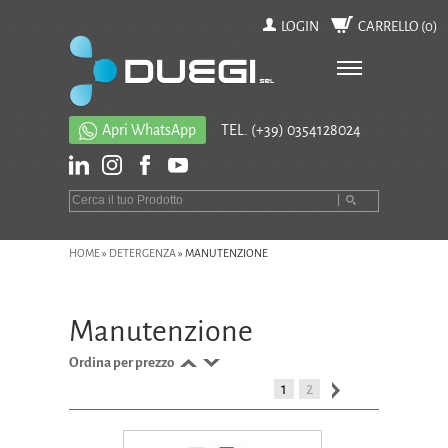
LOGIN
CARRELLO (
0
)
Apri WhatsApp
TEL.
(+39) 0354128024
HOME
»
DETERGENZA
»
MANUTENZIONE
Manutenzione
Ordina per prezzo
1
2