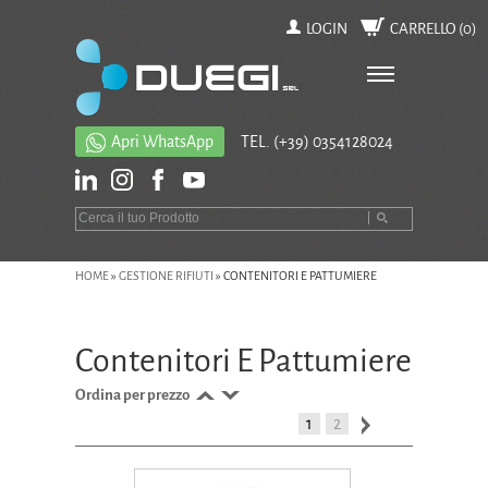
LOGIN
CARRELLO (
0
)
Apri WhatsApp
TEL.
(+39) 0354128024
HOME
»
GESTIONE RIFIUTI
»
CONTENITORI E PATTUMIERE
Contenitori E Pattumiere
Ordina per prezzo
1
2