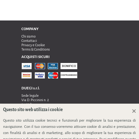
COMPANY
Chi siamo
Contattaci
Privacy e Cookie
Terms & Conditions
ACQUISTI SICURI
DUEGI s.r.l.
Sede legale
Via D. Piccinini n. 2
24122 Bergamo
Sede operativa e amministrativa:
Questo sito web utilizza i cookie
Via Dell’Innovazione n. 17
24048 Treviolo (Bg)
Questo sito utilizza cookie tecnici e funzionali per migliorare la tua esperienza di
TEL 0354128024, FAX 0354129132
navigazione. Con il tuo consenso vorremmo attivare cookie di analisi e prestazione,
P.IVA 03535240166
con finalità di analisi e di marketing, allo scopo di migliorare la tua esperienza di
SEGUICI