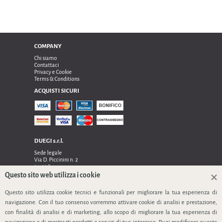
COMPANY
Chi siamo
Contattaci
Privacy e Cookie
Terms & Conditions
ACQUISTI SICURI
DUEGI s.r.l.
Sede legale
Via D. Piccinini n. 2
24122 Bergamo
Sede operativa e amministrativa:
Questo sito web utilizza i cookie
Via Dell’Innovazione n. 17
24048 Treviolo (Bg)
Questo sito utilizza cookie tecnici e funzionali per migliorare la tua esperienza di
TEL 0354128024, FAX 0354129132
navigazione. Con il tuo consenso vorremmo attivare cookie di analisi e prestazione,
P.IVA 03535240166
con finalità di analisi e di marketing, allo scopo di migliorare la tua esperienza di
SEGUICI