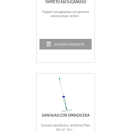
TAPPETO ASCIUGAPASSO
Tappeti asciugapasso con gomma
antinciampo, zerbin...
SCHEDA PRODOTTO
SANIWAX CON SPANDICERA
Saniwax spandicera. serbatoio fisso
da 1,5 l. 40 c...