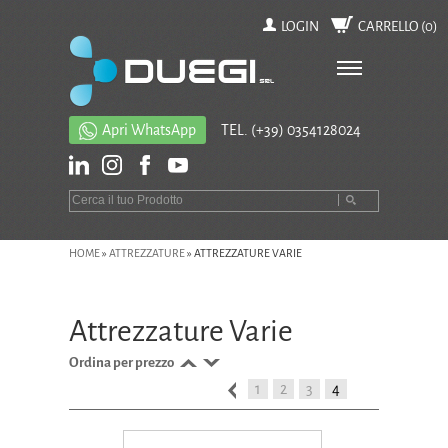
LOGIN
CARRELLO (
0
)
Apri WhatsApp
TEL.
(+39) 0354128024
HOME
»
ATTREZZATURE
»
ATTREZZATURE VARIE
Attrezzature Varie
Ordina per prezzo
1
2
3
4