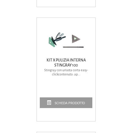
KIT X PULIZIA INTERNA
STINGRAY 100
Stingray con un'asta corta easy-
clickcontenuto: ap...
SCHEDA PRODOTTO