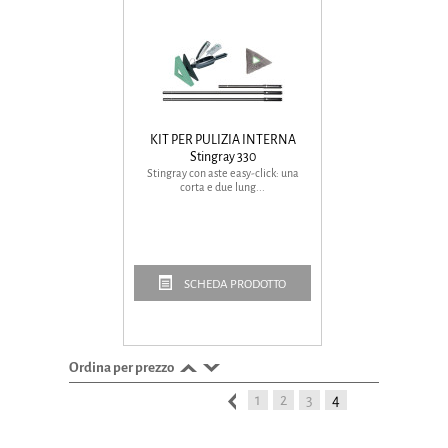
KIT PER PULIZIA INTERNA
Stingray 330
Stingray con aste easy-click: una
corta e due lung...
SCHEDA PRODOTTO
Ordina per prezzo
1
2
3
4