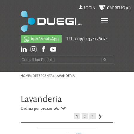
LOGIN
CARRELLO (
0
)
Apri WhatsApp
TEL.
(+39) 0354128024
HOME
»
DETERGENZA
»
LAVANDERIA
Lavanderia
Ordina per prezzo
1
2
3