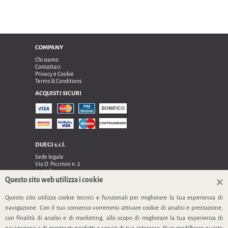
COMPANY
Chi siamo
Contattaci
Privacy e Cookie
Terms & Conditions
ACQUISTI SICURI
DUEGI s.r.l.
Sede legale
Via D. Piccinini n. 2
24122 Bergamo
Sede operativa e amministrativa:
Questo sito web utilizza i cookie
Via Dell’Innovazione n. 17
24048 Treviolo (Bg)
Questo sito utilizza cookie tecnici e funzionali per migliorare la tua esperienza di
TEL 0354128024, FAX 0354129132
navigazione. Con il tuo consenso vorremmo attivare cookie di analisi e prestazione,
P.IVA 03535240166
con finalità di analisi e di marketing, allo scopo di migliorare la tua esperienza di
SEGUICI