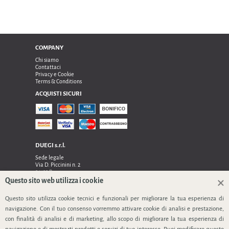
COMPANY
Chi siamo
Contattaci
Privacy e Cookie
Terms & Conditions
ACQUISTI SICURI
DUEGI s.r.l.
Sede legale
Via D. Piccinini n. 2
24122 Bergamo
Sede operativa e amministrativa:
Questo sito web utilizza i cookie
Via Dell’Innovazione n. 17
24048 Treviolo (Bg)
Questo sito utilizza cookie tecnici e funzionali per migliorare la tua esperienza di
TEL 0354128024, FAX 0354129132
navigazione. Con il tuo consenso vorremmo attivare cookie di analisi e prestazione,
P.IVA 03535240166
con finalità di analisi e di marketing, allo scopo di migliorare la tua esperienza di
SEGUICI