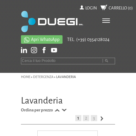
LOGIN
CARRELLO (
0
)
Apri WhatsApp
TEL.
(+39) 0354128024
HOME
»
DETERGENZA
»
LAVANDERIA
Lavanderia
Ordina per prezzo
1
2
3