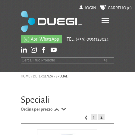
LOGIN
CARRELLO (
0
)
Apri WhatsApp
TEL.
(+39) 0354128024
HOME
»
DETERGENZA
»
SPECIALI
Speciali
Ordina per prezzo
1
2