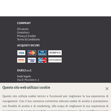
COMPANY
Chi siamo
Contattaci
Privacy e Cookie
Terms & Conditions
ACQUISTI SICURI
DUEGI s.r.l.
Sede legale
Via D. Piccinini n. 2
24122 Bergamo
Sede operativa e amministrativa:
Questo sito web utilizza i cookie
Via Dell’Innovazione n. 17
24048 Treviolo (Bg)
Questo sito utilizza cookie tecnici e funzionali per migliorare la tua esperienza di
TEL 0354128024, FAX 0354129132
navigazione. Con il tuo consenso vorremmo attivare cookie di analisi e prestazione,
P.IVA 03535240166
con finalità di analisi e di marketing, allo scopo di migliorare la tua esperienza di
SEGUICI