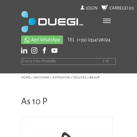
LOGIN
CARRELLO (
0
)
Apri WhatsApp
TEL.
(+39) 0354128024
HOME
»
MACCHINE
»
ASPIRATORI
»
POLVERE
»
AS 10 P
As 10 P