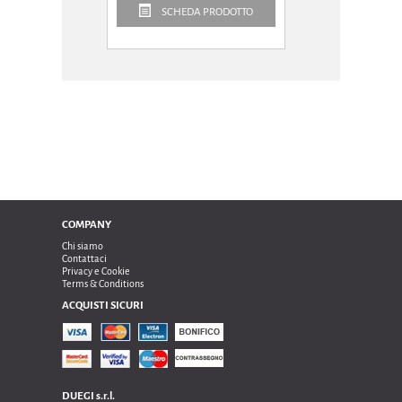
SCHEDA PRODOTTO
SCHEDA P
COMPANY
Chi siamo
Contattaci
Privacy e Cookie
Terms & Conditions
ACQUISTI SICURI
DUEGI s.r.l.