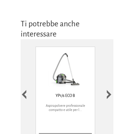
Ti potrebbe anche
interessare
YP1/6 ECO B
NANO
Aspirapolvere professionale
Aspirapolvere compat
compatto e utile per l...
pratico sia ne