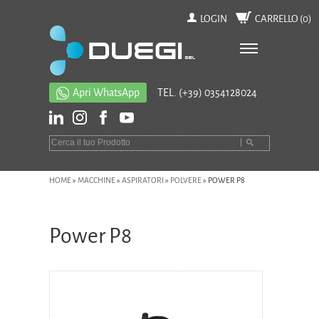
LOGIN
CARRELLO (
0
)
Apri WhatsApp
TEL.
(+39) 0354128024
HOME
»
MACCHINE
»
ASPIRATORI
»
POLVERE
»
POWER P8
Power P8