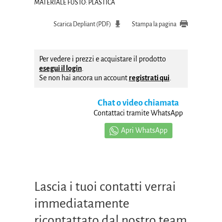
MATERIALE FUSTO: PLASTICA
Scarica Depliant (PDF)
Stampa la pagina
Per vedere i prezzi e acquistare il prodotto
esegui il login
.
Se non hai ancora un account
registrati qui
.
Chat o video chiamata
Contattaci tramite WhatsApp
Apri WhatsApp
Lascia i tuoi contatti verrai
immediatamente
ricontattato dal nostro team