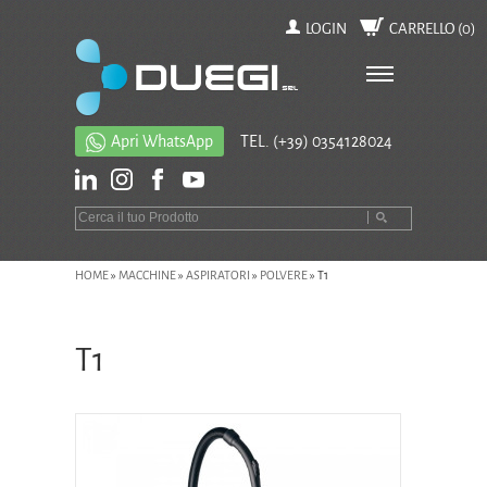
LOGIN
CARRELLO (
0
)
Apri WhatsApp
TEL.
(+39) 0354128024
HOME
»
MACCHINE
»
ASPIRATORI
»
POLVERE
»
T1
T1