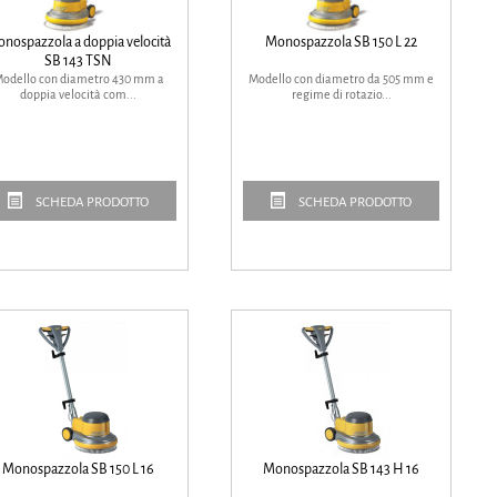
nospazzola a doppia velocità
Monospazzola SB 150 L 22
SB 143 TSN
odello con diametro 430 mm a
Modello con diametro da 505 mm e
doppia velocità com...
regime di rotazio...
SCHEDA PRODOTTO
SCHEDA PRODOTTO
Monospazzola SB 150 L 16
Monospazzola SB 143 H 16