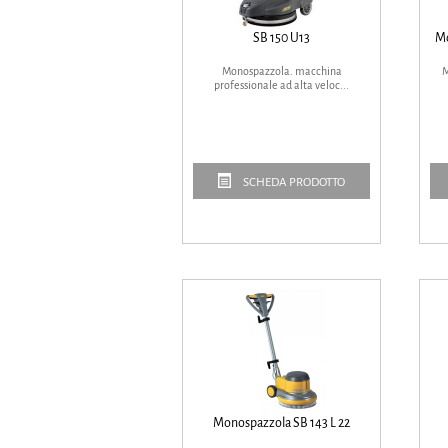
SB 150 U13
Mo
Monospazzola. macchina
M
professionale ad alta veloc...
SCHEDA PRODOTTO
Monospazzola SB 143 L 22