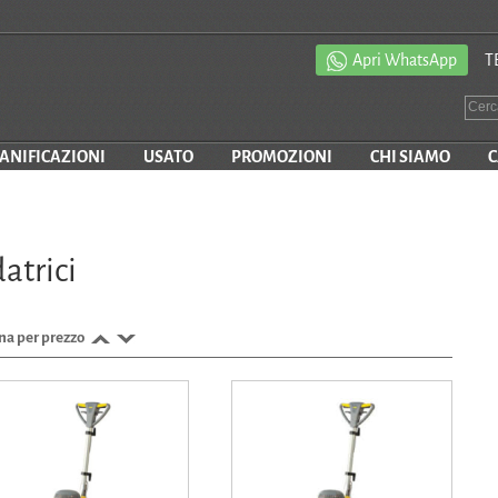
Apri WhatsApp
T
SANIFICAZIONI
USATO
PROMOZIONI
CHI SIAMO
C
atrici
na per prezzo