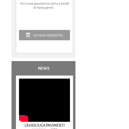
Fsr7 è una spazzatrice uomo a bordo
di nuova gener...
SCHEDA PRODOTTO
NEWS
LAVASCIUGA PAVIMENTI