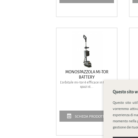
MONOSPAZZOLA MI-TOR
BATTERY
L’orbitale mi-tor è efficace in tutti gli
L’
spazi st...
Questo sito we
Questo sito uti
vorremmo attivar
esperienza di na
SCHEDA PRODOTTO
momento nella
gestione dei tuoi