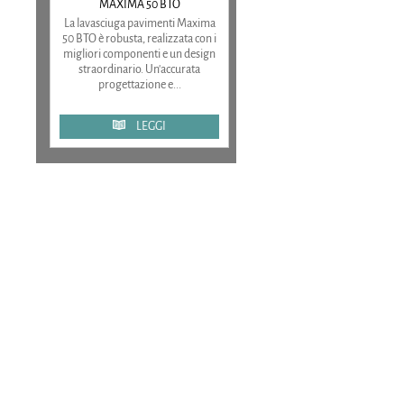
MAXIMA 50 BTO
La lavasciuga pavimenti Maxima
50 BTO è robusta, realizzata con i
migliori componenti e un design
straordinario. Un'accurata
progettazione e...
LEGGI