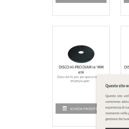
DISCO HI-PRO DIAM 16" MM
DI
406
Disco 3m hi-pro. per sporco tenace.
Di
struttura aper...
Questo sito we
Questo sito uti
vorremmo attivar
esperienza di na
SCHEDA PRODOTTO
momento nella
gestione dei tuoi