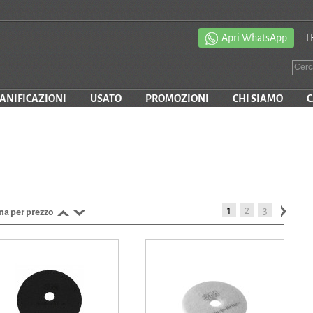
Apri WhatsApp
T
SANIFICAZIONI
USATO
PROMOZIONI
CHI SIAMO
C
1
2
3
na per prezzo