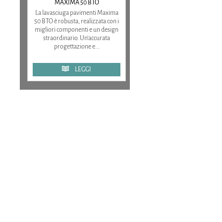
MAXIMA 50 BTO
La lavasciuga pavimenti Maxima
50 BTO è robusta, realizzata con i
migliori componenti e un design
straordinario. Un'accurata
progettazione e...
LEGGI