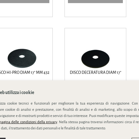
SCO HI-PRO DIAM 17" MM 432
DISCO DECERATURA DIAM 17"
sco 3m hi-pro. per sporco tenace.
Disco deceratura spp. indicato per la
struttura aper...
deceratura a...
b utilizza i cookie
lizza cookie tecnici e funzionali per migliorare la tua esperienza di navigazione. Con
e cookie di analisi e prestazione, con finalità di analisi e di marketing, allo scopo di 
vigazione e di mostrarti prodotti e servizi di tuo interesse. Puoi modificare queste impostaz
SCHEDA PRODOTTO
SCHEDA PRODOTTO
pagina delle condizioni della privacy
. Nella stessa pagina troverai informazioni circa il r
 dati, il trattamento dei dati personali e le finalità di tale trattamento.