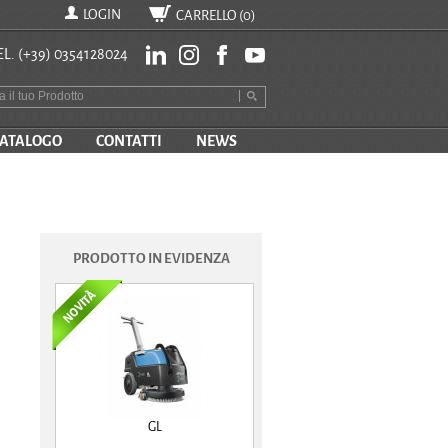
LOGIN
CARRELLO (
0
)
EL.
(+39) 0354128024
ATALOGO
CONTATTI
NEWS
PRODOTTO IN EVIDENZA
GL