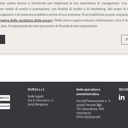
lizza cookie tecnici e funzionali per migliorare la tua esperienza di navigazione. Con
e cookie di analisi e prestazione, con finalità di analisi e di marketing, allo scopo di 
vigazione e di mostrarti prodotti e servizi di tuo interesse. Puoi modificare queste impostaz
SCHEDA PRODOTTO
pagina delle condizioni della privacy
. Nella stessa pagina troverai informazioni circa il r
 dati, il trattamento dei dati personali e le finalità di tale trattamento.
P
na per prezzo
DUEGI s.r.l.
Sede operativa e
SEGUI
amministrativa:
Sede legale
Via D. Piccinini n. 2
Via Dell’Innovazione n. 17
24122 Bergamo
24048 Treviolo (Bg)
TEL 0354128024, FAX
0354129132
P.IVA 03535240166