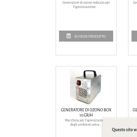
Generatore di ozono indicato per
Ge
l'igienizzazione ...
SCHEDA PRODOTTO
GENERATORE DI OZONO BOX
O
10 GR/H
Macchina per l'igienizzazione
G
degli ambienti attra...
Questo sito we