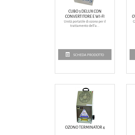
CUBO 3 DELUX CON
CONVERTITORE E WI-FI
O
Unità portatile di ozono per il
G
trattamento dell'a...
SCHEDA PRODOTTO
OZONO TERMINATOR 4