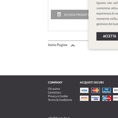
Questo sito uti
vorremmo attivar
esperienza di na
SCHEDA PRODOTTO
momento nella
gestione dei tuoi
ACCETTA
Inizio Pagina
Ordi
COMPANY
ACQUISTI SICURI
Chi siamo
Contattaci
Privacy e Cookie
Terms & Conditions