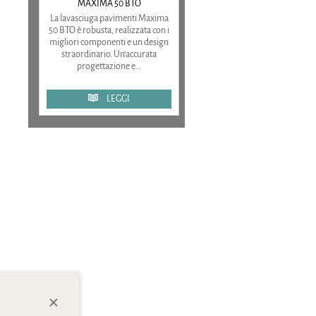
MAXIMA 50 BTO
La lavasciuga pavimenti Maxima
50 BTO è robusta, realizzata con i
migliori componenti e un design
straordinario. Un'accurata
progettazione e...
LEGGI