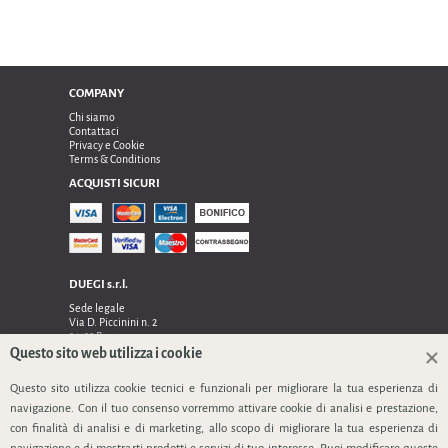
COMPANY
Chi siamo
Contattaci
Privacy e Cookie
Terms & Conditions
ACQUISTI SICURI
DUEGI s.r.l.
Sede legale
Via D. Piccinini n. 2
24122 Bergamo
Sede operativa e amministrativa:
Questo sito web utilizza i cookie
Via Dell’Innovazione n. 17
24048 Treviolo (Bg)
Questo sito utilizza cookie tecnici e funzionali per migliorare la tua esperienza di
TEL 0354128024, FAX 0354129132
navigazione. Con il tuo consenso vorremmo attivare cookie di analisi e prestazione,
P.IVA 03535240166
con finalità di analisi e di marketing, allo scopo di migliorare la tua esperienza di
SEGUICI