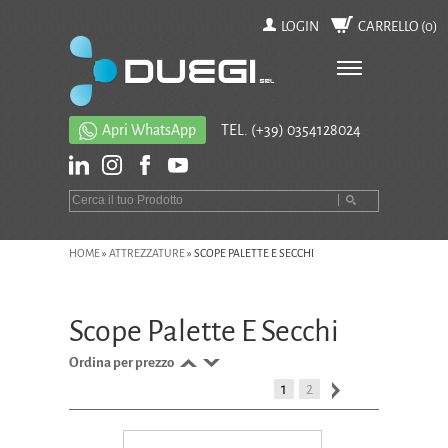
LOGIN
CARRELLO (
0
)
Apri WhatsApp
TEL.
(+39) 0354128024
HOME
»
ATTREZZATURE
»
SCOPE PALETTE E SECCHI
Scope Palette E Secchi
Ordina per prezzo
1
2