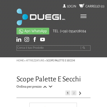
LOGIN
CARRELLO (
0
)
Apri WhatsApp
TEL.
(+39) 0354128024
HOME
»
ATTREZZATURE
»
SCOPE PALETTE E SECCHI
Scope Palette E Secchi
Ordina per prezzo
1
2