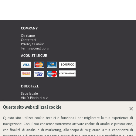
COMPANY
Chi siamo
Contattaci
Privacy e Cookie
Terms & Conditions
ACQUISTI SICURI
DUEGI s.r.l.
Sede legale
Via D. Piccinini n. 2
24122 Bergamo
Sede operativa e amministrativa:
Questo sito web utilizza i cookie
Via Dell’Innovazione n. 17
24048 Treviolo (Bg)
Questo sito utilizza cookie tecnici e funzionali per migliorare la tua esperienza di
TEL 0354128024, FAX 0354129132
navigazione. Con il tuo consenso vorremmo attivare cookie di analisi e prestazione,
P.IVA 03535240166
con finalità di analisi e di marketing, allo scopo di migliorare la tua esperienza di
SEGUICI